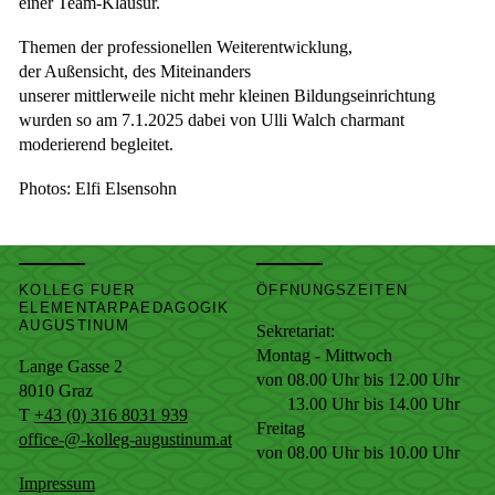
einer Team-Klausur.
Themen der professionellen Weiterentwicklung,
der Außensicht, des Miteinanders
unserer mittlerweile nicht mehr kleinen Bildungseinrichtung
wurden so am 7.1.2025 dabei von Ulli Walch charmant
moderierend begleitet.
Photos: Elfi Elsensohn
KOLLEG FUER
ÖFFNUNGSZEITEN
ELEMENTARPAEDAGOGIK
AUGUSTINUM
Sekretariat:
Montag - Mittwoch
Lange Gasse 2
von 08.00 Uhr bis 12.00 Uhr
8010
Graz
13.00 Uhr bis 14.00 Uhr
T
+43 (0) 316 8031 939
Freitag
office-@-kolleg-augustinum.at
von 08.00 Uhr bis 10.00 Uhr
Impressum