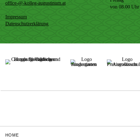
office-@-kolleg-augustinum.at
von 08.00 Uhr 
Impressum
Datenschutzerklärung
HOME