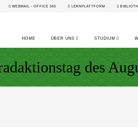
WEBMAIL - OFFICE 365
LERNPLATTFORM
BIBLIOT
HOME
ÜBER UNS
STUDIUM
W
radaktionstag des Au