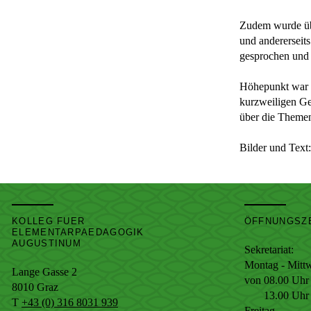
Zudem wurde übe
und andererseit
gesprochen und d
Höhepunkt war 
kurzweiligen Ge
über die Themen 
Bilder und Text
KOLLEG FUER
ÖFFNUNGSZ
ELEMENTARPAEDAGOGIK
AUGUSTINUM
Sekretariat:
Montag - Mitt
Lange Gasse 2
von 08.00 Uhr 
8010
Graz
13.00 Uhr bi
T
+43 (0) 316 8031 939
Freitag