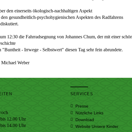
r den einerseits ökologisch-nachhaltigen Aspekt
s den gesundheitlich-psychohygienischen Aspekten des Radfahrens
iskutiert.
um 12:30 die Fahrradsegnung von Johannes Chum, der mit einer schö
schichte
"Buntheit - Irrwege - Selbstwert" diesen Tag sehr fein abrundete.
: Michael Weber
EITEN
SERVICES
Presse
woch
Nützliche Links
bis 12.00 Uhr
Download
s 14.00 Uhr
Website Unsere Kinder