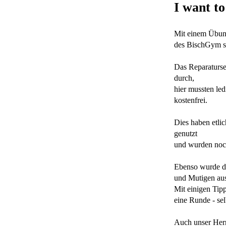
I want to
Mit einem Übung
des BischGym st
Das Reparaturs
durch,
hier mussten led
kostenfrei.
Dies haben etli
genutzt
und wurden noch
Ebenso wurde da
und Mutigen aus
Mit einigen Tip
eine Runde - sel
Auch unser Herr