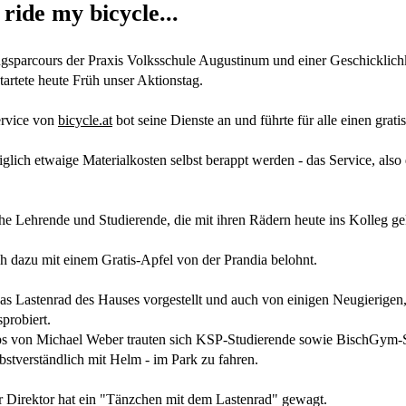
 ride my bicycle...
sparcours der Praxis Volksschule Augustinum und einer Geschicklichk
artete heute Früh unser Aktionstag.
ervice von
bicycle.at
bot seine Dienste an und führte für alle einen grat
iglich etwaige Materialkosten selbst berappt werden - das Service, also 
che Lehrende und Studierende, die mit ihren Rädern heute ins Kolleg 
 dazu mit einem Gratis-Apfel von der Prandia belohnt.
s Lastenrad des Hauses vorgestellt und auch von einigen Neugierigen
probiert.
ps von Michael Weber trauten sich KSP-Studierende sowie BischGym-
bstverständlich mit Helm - im Park zu fahren.
 Direktor hat ein "Tänzchen mit dem Lastenrad" gewagt.