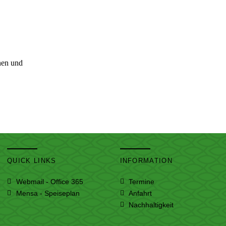
nen und
QUICK LINKS
INFORMATION
Webmail - Office 365
Termine
Mensa - Speiseplan
Anfahrt
Nachhaltigkeit